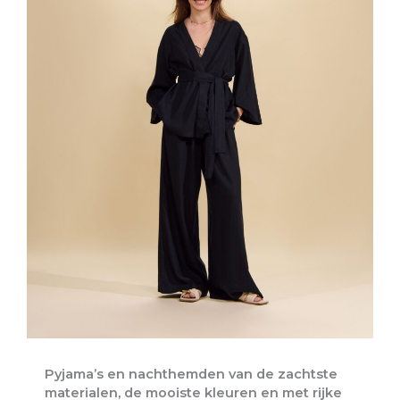
Pyjama’s en nachthemden van de zachtste
materialen, de mooiste kleuren en met rijke